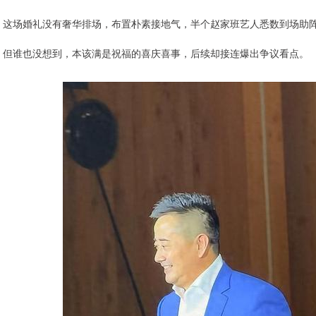
这场婚礼没有奢华排场，布置朴素接地气，半个赵家班艺人悉数到场助
但谁也没想到，本该满是祝福的喜庆喜事，后续却接连爆出争议看点。