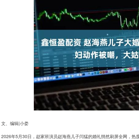
文、编辑|小娄
2026年5月30日，赵家班演员赵海燕儿子闫猛的婚礼悄然刷屏全网，