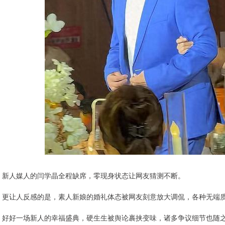
新人媒人的闫学晶全程缺席，零现身状态让网友猜测不断。
更让人反感的是，素人新娘的婚礼体态被网友刻意放大调侃，各种无端
好好一场新人的幸福盛典，硬生生被舆论裹挟变味，诸多争议细节也随