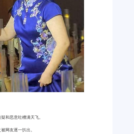
质疑和恶意吐槽满天飞。
之被网友逐一扒出。