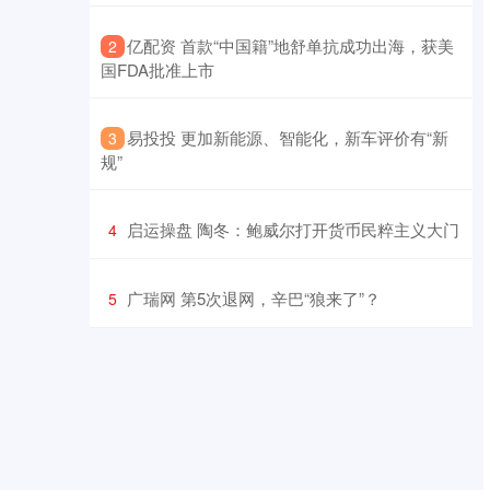
​亿配资 首款“中国籍”地舒单抗成功出海，获美
2
国FDA批准上市
​易投投 更加新能源、智能化，新车评价有“新
3
规”
​启运操盘 陶冬：鲍威尔打开货币民粹主义大门
4
​广瑞网 第5次退网，辛巴“狼来了”？
5