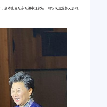
阵，赵本山更是亲笔题字送祝福，现场氛围温馨又热闹。