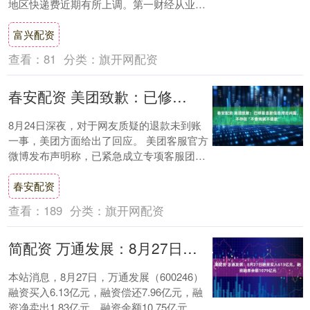
地区快递费近期有所上调。第一财经从业内
人士处确认，部分地区快递费用已经上调，
富兴配资
例如....
查看：
81
分类：
旗开网配资
春安配资 美团致歉：已修复退款信息滞后问题，不存在“不查询就不退款”
8月24日深夜，对于网友质疑的退款未到账
一事，美团方面给出了回应。 美团客服官方
微博发布声明称，已紧急成立专项客服团
队，并针对各类社交媒体等渠道反馈的订
春安配资
单，进行....
查看：
189
分类：
旗开网配资
简配资 万通发展：8月27日融资买入613亿元，融资融券余额1079亿元
本站消息，8月27日，万通发展（600246）
融资买入6.13亿元，融资偿还7.96亿元，融
资净卖出1.83亿元，融资余额10.75亿元。