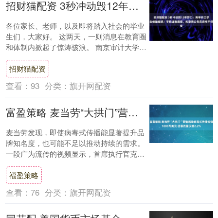
招财猫配资 3秒冲动毁12年努力：南审研三学生偷拍被抓！学校连夜通报，拟录用公务员资格不保
各位家长、老师，以及即将踏入社会的毕业
生们，大家好。 这两天，一则消息在教育圈
和体制内掀起了惊涛骇浪。 南京审计大学一
名研三的男生，刚刚凭借自己的努力，在国
招财猫配资
家税....
查看：
93
分类：
旗开网配资
富盈策略 麦当劳“大拱门”营销活动病毒式传播价值1800万美元 但客流量仅增2.2%
麦当劳发现，即使病毒式传播能显著提升品
牌知名度，也可能不足以推动持续的需求。
一段广为流传的视频显示，首席执行官克里
斯·肯普钦斯基正在品尝公司推出的大拱门
福盈策略
（Big....
查看：
76
分类：
旗开网配资