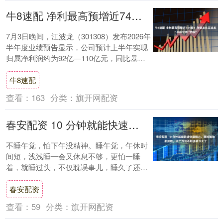
牛8速配 净利最高预增近744倍！存储龙头江波龙上半年业绩“炸裂”
7月3日晚间，江波龙（301308）发布2026年
半年度业绩预告显示，公司预计上半年实现
归属净利润约为92亿—110亿元，同比暴涨
62204.03%—74393....
牛8速配
查看：
163
分类：
旗开网配资
春安配资 10 分钟就能快速恢复精力，随时随地都能做，这个方法不知道就亏大了
不睡午觉，怕下午没精神。睡午觉，午休时
间短，浅浅睡一会又休息不够，更怕一睡
着，就睡过头，不仅耽误事儿，睡久了还头
昏脑胀。 相信很多人都遇到过这样的烦恼，
春安配资
到底有没....
查看：
59
分类：
旗开网配资