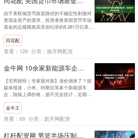
同花配 美国货币市场基金规模创纪录，类现金资产需求旺盛
由于美联储货币政策路径的不确定性刺激对
类现金资产的需求，投资者将美国货币市场
基金的总规模推高至创纪录的8.281万亿美
元。根据Crane Data LLC的最新....
同花配
查看：
128
分类：
旗开网配资
金牛网 10余家新能源车企计划涨价，抢车入手还是持币观望？｜宅男财经
【宅男财经｜专家面对面】涨价潮来了？据
媒体报道，小米、特斯拉等多个新能源车
企，陆续上调价格，据不完全统计，近期已
有10余家新能源车企公告调整价格、缩减优
金牛王
惠或计划....
查看：
69
分类：
旗开网配资
杠杆配资网 男篮半场压制荷兰！王俊杰与内线齐发力，廖三宁表现亮眼，小胡状况堪忧_进攻_比赛_得分