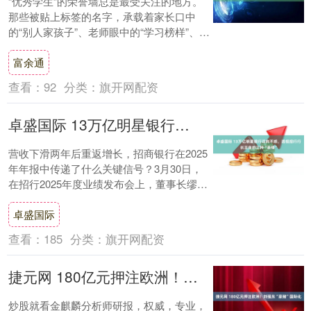
“优秀学生”的荣誉墙总是最受关注的地方。
那些被贴上标签的名字，承载着家长口中
的“别人家孩子”、老师眼中的“学习榜样”、同
学心中的“奋斗目标”。但当我们撕开“优秀....
富余通
查看：
92
分类：
旗开网配资
卓盛国际 13万亿明星银行迈向不惑，透视招行行长王良的三种“表情”
营收下滑两年后重返增长，招商银行在2025
年年报中传递了什么关键信号？3月30日，
在招行2025年度业绩发布会上，董事长缪建
民携行长王良，副行长兼财务负责人、董....
卓盛国际
查看：
185
分类：
旗开网配资
捷元网 180亿元押注欧洲！刘强东“豪赌”国际化
炒股就看金麒麟分析师研报，权威，专业，