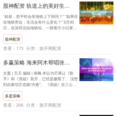
股神配资 轨道上的美好生活长啥样？南方小记者实地打卡揭秘
“叔叔，您平时会坐地铁上下班吗？” “如果住
在地铁旁边，生活会有什么变化？” 5月30
日，在深圳北站地铁站，一群南方小记者穿
梭在人群中。他们拿着采访本，鼓起勇气....
股神配资
查看：
173
分类：
旗开网配资
多赢策略 海来阿木帮唱张碧晨，阿云嘎帮齐豫，《歌手》把帮唱玩出新花样
文案 | 天天 编辑 | 南枫 本以为芒果让《歌
手》和《浪姐》双开，已经是极限了。 没想
到自家综艺也能“内卷”。 《浪姐》在三公
时，与《歌手》首播撞档，直接连续....
多盈策略
查看：
206
分类：
旗开网配资