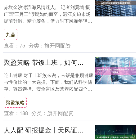
赤坎金沙湾滨海风情迷人。 记者刘冀城 摄
广西“三月三”假期如约而至，湛江文旅市场
提前升温、精心筹备，借力时下风靡年轻人
的Color Walk（色彩漫步）潮流，....
九鼎
查看：
75
分类：
旗开网配资
聚盈策略 带饭上班，如何兼顾营养与安全 | 吃出健康来
吃出健康 对于上班族来说，带饭是兼顾健康
与性价比的一大选择。下面，我们从科学储
存、容器选择、安全盲区及营养搭配四个维
度，为上班族梳理一份科学、实用的健康带
聚盈策略
饭指南....
查看：
188
分类：
旗开网配资
人人配 研报掘金丨天风证券：维持江波龙“买入”评级，预计25年业绩逐季度改善