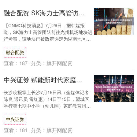
融合配资 SK海力士高管访问光州半导体用地 三星高管后续也将到访
【CNMO科技消息】7月29日，据韩媒报
道，SK海力士高管团队前往光州机场地块进
行考察，该地块已被政府选定为湖南地区半
导体集群用地。 本次考察团队由15名SK
融合配资
海....
查看：
187
分类：
旗开网配资
中兴证券 赋能新时代家庭教育，望城270余名家教骨干教师“充电”
长沙晚报掌上长沙7月15日讯（全媒体记者
陈良 通讯员 雷红惠）14日至15日，望城区
举行第七期中小学（幼儿园）家庭教育指导
骨干教师培训班。本期培训的主题是“深....
中兴证券
查看：
181
分类：
旗开网配资