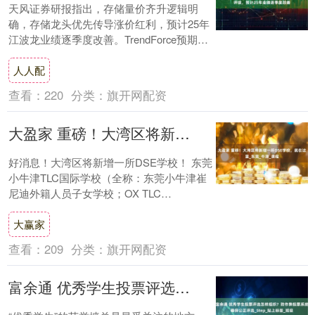
天风证券研报指出，存储量价齐升逻辑明
确，存储龙头优先传导涨价红利，预计25年
江波龙业绩逐季度改善。TrendForce预期
NAND 25Q3合约价涨幅5%-10....
人人配
查看：
220
分类：
旗开网配资
大盈家 重磅！大湾区将新增一所DSE学校，就在这里_东莞_牛津_课程
好消息！大湾区将新增一所DSE学校！ 东莞
小牛津TLC国际学校（全称：东莞小牛津崔
尼迪外籍人员子女学校；OX TLC
International School,....
大赢家
查看：
209
分类：
旗开网配资
富余通 优秀学生投票评选怎样组织？防作弊投票系统确保公正评选_Step_贴上标签_班级