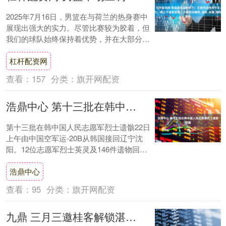
2025年7月16日，男篮在与荷兰的热身赛中
展现出强大的实力。尽管比赛较为胶着，但
我们的球队始终保持着优势，并在大部分时
间里处于领先状态。攻防两端的压制效果十
杠杆配资网
分....
查看：
157
分类：
旗开网配资
浩鼎中心 第十三批在韩中国人民志愿军烈士遗骸回国
第十三批在韩中国人民志愿军烈士遗骸22日
上午由中国空军运-20B从韩国接回辽宁沈
阳。12位志愿军烈士英灵及146件遗物回到
祖国怀抱。 22日上午，中韩双方在韩国....
浩鼎中心
查看：
95
分类：
旗开网配资
九鼎 三月三邀桂客解锁湛江浪漫色彩