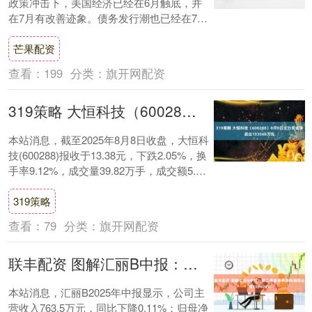
政策冲击下，美国经济已经在6月触底，并
在7月有改善迹象。债务发行潮也已经在7月
开启，正在逐渐吸收美元流动性。往前看，
芒果配资
关税....
查看：
199
分类：
旗开网配资
319策略 大恒科技（600288）8月8日主力资金净卖出133568万元
本站消息，截至2025年8月8日收盘，大恒科
技(600288)报收于13.38元，下跌2.05%，换
手率9.12%，成交量39.82万手，成交额5.33
亿元。 ....
319策略
查看：
79
分类：
旗开网配资
联丰配资 图解汇丽B中报：第二季度单季净利润同比增339409%
本站消息，汇丽B2025年中报显示，公司主
营收入763.5万元，同比下降0.11%；归母净