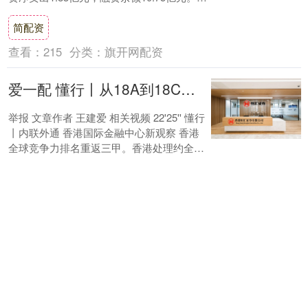
融券方面，当日融券卖....
简配资
查看：
215
分类：
旗开网配资
爱一配 懂行丨从18A到18C 看硬科技如何改变港股生态
举报 文章作者 王建爱 相关视频 22'25'' 懂行
丨内联外通 香港国际金融中心新观察 香港
全球竞争力排名重返三甲。香港处理约全球
80....
爱一配
查看：
150
分类：
旗开网配资
全民配资 震荡市里的暗线机会，顶流基金经理们在打这些“先手牌”
当市场还在为短期波动争论不休时，长期机
构投资者已经悄悄亮出持仓底牌。 随着三季
度A股冲高3888点后陷入震荡，基金中报披