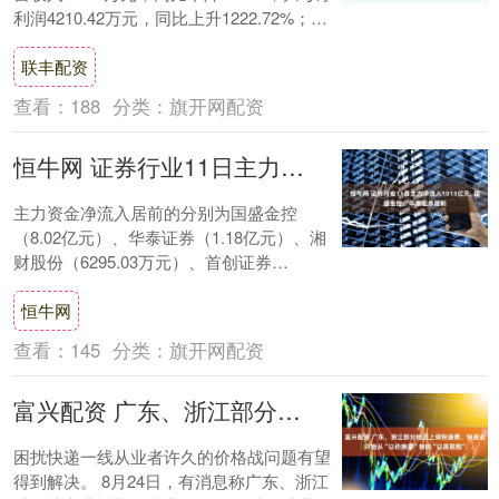
利润4210.42万元，同比上升1222.72%；扣
非净利润256.9....
联丰配资
查看：
188
分类：
旗开网配资
恒牛网 证券行业11日主力净流入1013亿元, 国盛金控、华泰证券居前
主力资金净流入居前的分别为国盛金控
（8.02亿元）、华泰证券（1.18亿元）、湘
财股份（6295.03万元）、首创证券
（4547.38万元）、天风证券（3538....
恒牛网
查看：
145
分类：
旗开网配资
富兴配资 广东、浙江部分地区上调快递费，快递业开始从“以价换量”转向“以质取胜”
困扰快递一线从业者许久的价格战问题有望
得到解决。 8月24日，有消息称广东、浙江