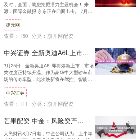
及时，全面，助您挖掘潜力主题机会！ 来
源：国际金融报 京东正在四面出击。 7月31
日，京东集团（9618.HK）发布公告，....
捷元网
查看：
150
分类：
旗开网配资
中兴证券 全新奥迪A6L上市 全维进阶再立标杆
3月25日，全新奥迪A6L即将焕新上市，市场
关注度正持续升温。作为豪华中大型轿车市
场的传奇车型，此次焕新将在驾控、智能、
设计、豪华四大维度全面进阶，凭借硬核实
中兴证券
力....
查看：
111
分类：
旗开网配资
芒果配资 中金：风险资产长期来看仍具潜力 美元下行周期也将持续
人民财讯8月7日电，中金公司认为，上半年