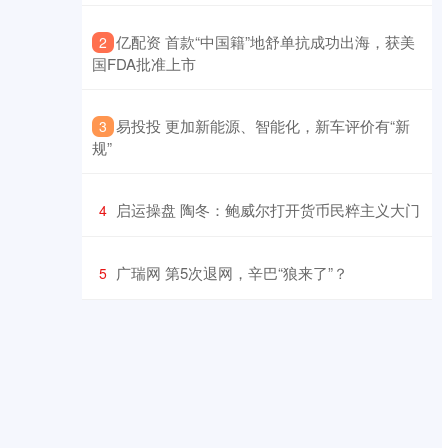
​亿配资 首款“中国籍”地舒单抗成功出海，获美
2
国FDA批准上市
​易投投 更加新能源、智能化，新车评价有“新
3
规”
​启运操盘 陶冬：鲍威尔打开货币民粹主义大门
4
​广瑞网 第5次退网，辛巴“狼来了”？
5