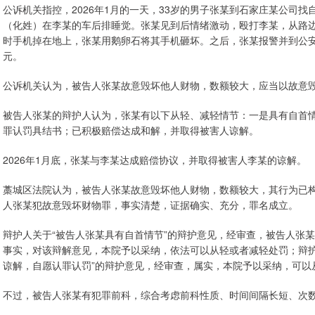
公诉机关指控，2026年1月的一天，33岁的男子张某到石家庄某公司
（化姓）在李某的车后排睡觉。张某见到后情绪激动，殴打李某，从路
时手机掉在地上，张某用鹅卵石将其手机砸坏。之后，张某报警并到公安
元。
公诉机关认为，被告人张某故意毁坏他人财物，数额较大，应当以故意
被告人张某的辩护人认为，张某有以下从轻、减轻情节：一是具有自首
罪认罚具结书；已积极赔偿达成和解，并取得被害人谅解。
2026年1月底，张某与李某达成赔偿协议，并取得被害人李某的谅解。
藁城区法院认为，被告人张某故意毁坏他人财物，数额较大，其行为已
人张某犯故意毁坏财物罪，事实清楚，证据确实、充分，罪名成立。
辩护人关于“被告人张某具有自首情节”的辩护意见，经审查，被告人张
事实，对该辩解意见，本院予以采纳，依法可以从轻或者减轻处罚；辩护
谅解，自愿认罪认罚”的辩护意见，经审查，属实，本院予以采纳，可以
不过，被告人张某有犯罪前科，综合考虑前科性质、时间间隔长短、次