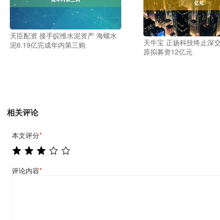
天臣配资 接手皖维水泥资产 海螺水
天牛宝 正扬科技终止深交
泥6.19亿完成年内第三购
原拟募资12亿元
相关评论
本文评分
*
评论内容
*