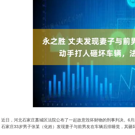
近日，河北石家庄藁城区法院公布了一起故意毁坏财物的刑事判决。6月
石家庄33岁男子张某（化姓）发现妻子与前男友在车辆后排睡觉，其砸