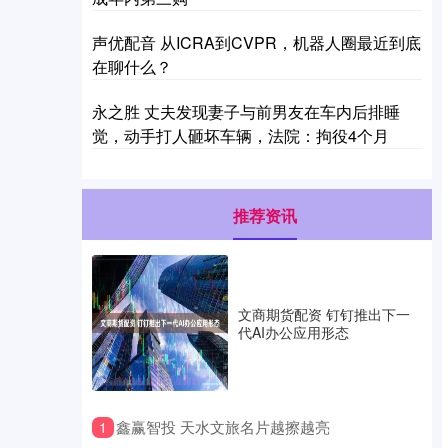
声优配音 从ICRA到CVPR，机器人圈最近到底
在聊什么？
永之胜 丈夫发现妻子与前男友在车内后排睡
觉，动手打人砸坏车辆，法院：拘役4个月
推荐资讯
文商期货配资 钉钉推出下一
代AI办公应用形态
​鑫赢智投 天水文旅名片越擦越亮
1