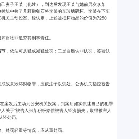
找自己妻子王某（化姓），到达后发现王某与她前男友李某
边树坑中捡了几颗鹅卵石将李某的车玻璃砸坏。李某在下车
机关主动投案。经认定，上述被损坏物品的价值为7250
毁坏财物罪追究其刑事责任。
情节，依法可从轻或减轻处罚；二是自愿认罪认罚，签署认
构成故意毁坏财物罪，应依法予以惩处。公诉机关指控被告
某在案发后主动到公安机关投案，到案后如实供述自己的犯罪
人关于“被告人张某积极赔偿被害人经济损失，取得被害人
从轻处罚。
数、处罚轻重等情况，应从重处罚。