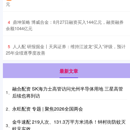
元
​鼎坤策略 博威合金：8月27日融资买入144亿元，融资融券
4
余额1044亿元
​人人配 研报掘金丨天风证券：维持江波龙“买入”评级，预计
5
25年业绩逐季度改善
最新文章
融合配资 SK海力士高管访问光州半导体用地 三星高管
1、
后续也将到访
永旺配资 专题 | 聚焦2026全国两会
2、
金牛速配 219人次、131.3万平方米消杀！钟村街防蚊灭
3、
蚊见实效