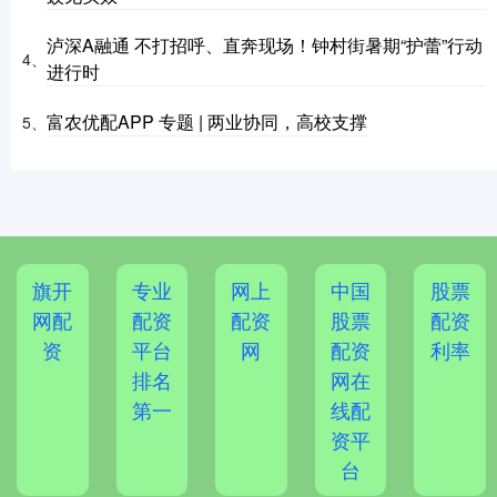
泸深A融通 不打招呼、直奔现场！钟村街暑期“护蕾”行动
4、
进行时
富农优配APP 专题 | 两业协同，高校支撑
5、
旗开
专业
网上
中国
股票
网配
配资
配资
股票
配资
资
平台
网
配资
利率
排名
网在
第一
线配
资平
台