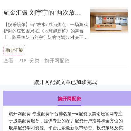
融金汇银 刘宇宁的“两次放水”，让《地球超新鲜》节目组彻底被打脸
【娱乐镜像】当\"放水\"成为焦点：一场游戏
折射的综艺困局 在《地球超新鲜》的舞台
上，陈星旭队与刘宇宁队的\"猜歌\"对决正进
入白热化阶段。观众席间弥漫着焦灼的....
融金汇银
查看：
216
分类：
旗开网配资
旗开网配资文章已加载完成
旗开网配资
旗开网配资-专业配资平台排名第一=配资股票论坛官网专注
于股票配资服务，提供专业的深圳配资开户指导和全方位的
股票配资学习资源。平台汇聚最新股市动态、投资策略及实