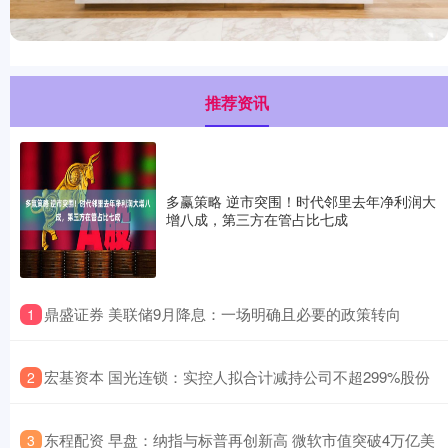
推荐资讯
多赢策略 逆市突围！时代邻里去年净利润大
增八成，第三方在管占比七成
​鼎盛证券 美联储9月降息：一场明确且必要的政策转向
1
​宏基资本 国光连锁：实控人拟合计减持公司不超299%股份
2
​东程配资 早盘：纳指与标普再创新高 微软市值突破4万亿美
3