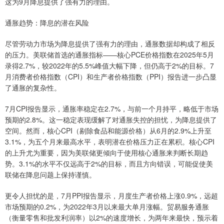
这为9月降息提供了强有力的理由。
通胀趋势：降息的潜在风险
尽管劳动力市场为降息提供了强有力的理由，通胀数据却构成了相反
的压力。美联储首选的通胀指标——核心PCE价格指数在2025年5月
录得2.7%，较2022年的5.5%峰值大幅下降，但仍高于2%的目标。7
月消费者价格指数（CPI）和生产者价格指数（PPI）报告进一步凸显
了通胀的复杂性。
7月CPI报告显示，通胀率稳定在2.7%，与前一个月持平，略低于市场
预期的2.8%。这一稳定表现缓解了对通胀失控的担忧，为降息提供了
空间。然而，核心CPI（剔除食品和能源价格）从6月的2.9%上升至
3.1%，为五个月来最高水平，表明潜在价格压力正在累积。核心CPI
的上升尤为重要，因为美联储更倾向于使用核心通胀来判断长期趋
势。3.1%的水平不仅远高于2%的目标，而且方向错误，可能促使美
联储在降息问题上保持谨慎。
更令人担忧的是，7月PPI报告显示，月度生产者价格上涨0.9%，远超
市场预期的0.2%，为2022年3月以来最大单月涨幅。贸易服务通胀
（衡量零售和批发利润率）以2%的速度增长，为两年来最快，预示着