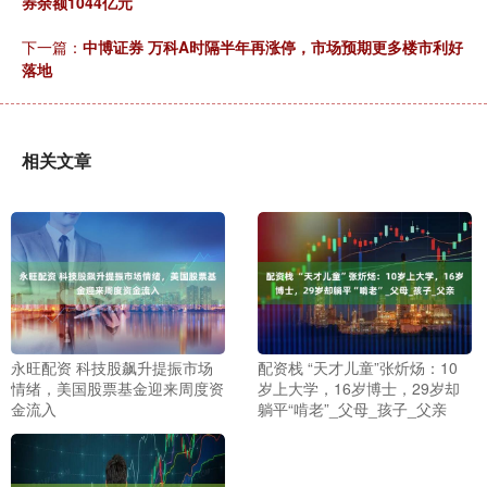
券余额1044亿元
下一篇：
中博证券 万科A时隔半年再涨停，市场预期更多楼市利好
落地
相关文章
永旺配资 科技股飙升提振市场
配资栈 “天才儿童”张炘炀：10
情绪，美国股票基金迎来周度资
岁上大学，16岁博士，29岁却
金流入
躺平“啃老”_父母_孩子_父亲