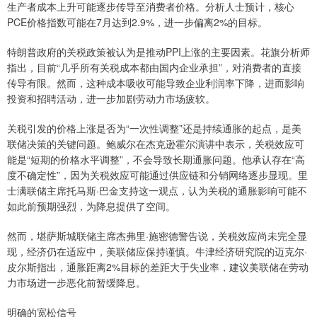
生产者成本上升可能逐步传导至消费者价格。分析人士预计，核心
PCE价格指数可能在7月达到2.9%，进一步偏离2%的目标。
特朗普政府的关税政策被认为是推动PPI上涨的主要因素。花旗分析师
指出，目前“几乎所有关税成本都由国内企业承担”，对消费者的直接
传导有限。然而，这种成本吸收可能导致企业利润率下降，进而影响
投资和招聘活动，进一步加剧劳动力市场疲软。
关税引发的价格上涨是否为“一次性调整”还是持续通胀的起点，是美
联储决策的关键问题。鲍威尔在杰克逊霍尔演讲中表示，关税效应可
能是“短期的价格水平调整”，不会导致长期通胀问题。他承认存在“高
度不确定性”，因为关税效应可能通过供应链和分销网络逐步显现。里
士满联储主席托马斯·巴金支持这一观点，认为关税的通胀影响可能不
如此前预期强烈，为降息提供了空间。
然而，堪萨斯城联储主席杰弗里·施密德警告说，关税效应尚未完全显
现，经济仍在适应中，美联储应保持谨慎。牛津经济研究院的迈克尔·
皮尔斯指出，通胀距离2%目标的差距大于失业率，建议美联储在劳动
力市场进一步恶化前暂缓降息。
明确的宽松信号