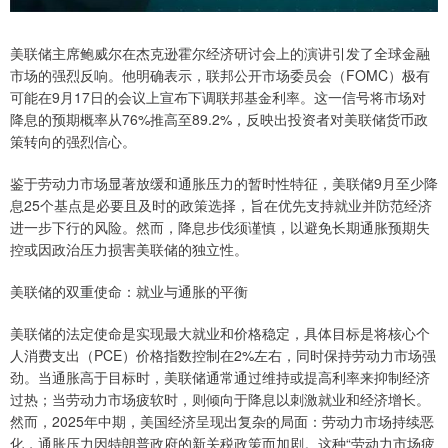
美联储主席鲍威尔在杰克逊霍尔经济研讨会上的演讲引发了全球金融
市场的强烈反响。他明确表示，联邦公开市场委员会（FOMC）极有
可能在9月17日的会议上宣布下调联邦基金利率。这一信号将市场对
降息的预期概率从76%推高至89.2%，反映出投资者对美联储货币政
策转向的强烈信心。
鉴于劳动力市场显著放缓和通胀压力的暂时性特征，美联储9月至少降
息25个基点是必要且及时的政策选择，旨在优先支持就业并防范经济
进一步下行的风险。然而，降息步伐须谨慎，以避免长期通胀预期失
控或因政治压力损害美联储的独立性。
美联储的双重使命：就业与通胀的平衡
美联储的法定使命是实现最大就业和价格稳定，具体目标是将核心个
人消费支出（PCE）价格指数控制在2%左右，同时保持劳动力市场强
劲。当通胀高于目标时，美联储通常通过维持或提高利率来抑制经济
过热；当劳动力市场疲软时，则倾向于降息以刺激就业和经济增长。
然而，2025年中期，美国经济呈现出复杂的局面：劳动力市场持续恶
化，通胀压力因特朗普政府的新关税政策而加剧。这种“劳动力市场疲