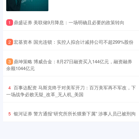
​鼎盛证券 美联储9月降息：一场明确且必要的政策转向
1
​宏基资本 国光连锁：实控人拟合计减持公司不超299%股份
2
​鼎坤策略 博威合金：8月27日融资买入144亿元，融资融券
3
余额1044亿元
​百事达配资 马斯克终于对美军开刀：百万美军再不军改，下
4
一场战争必败无疑_改革_无人机_美国
​银河证券 警方通报“研究所所长猥亵下属” 涉事人员已被刑拘
5