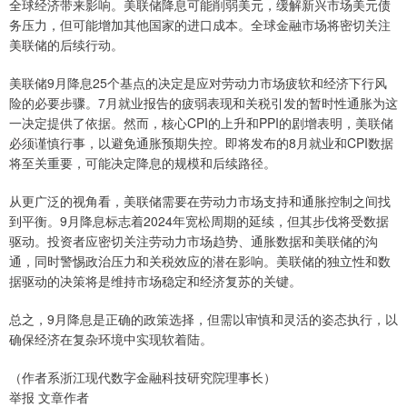
全球经济带来影响。美联储降息可能削弱美元，缓解新兴市场美元债
务压力，但可能增加其他国家的进口成本。全球金融市场将密切关注
美联储的后续行动。
美联储9月降息25个基点的决定是应对劳动力市场疲软和经济下行风
险的必要步骤。7月就业报告的疲弱表现和关税引发的暂时性通胀为这
一决定提供了依据。然而，核心CPI的上升和PPI的剧增表明，美联储
必须谨慎行事，以避免通胀预期失控。即将发布的8月就业和CPI数据
将至关重要，可能决定降息的规模和后续路径。
从更广泛的视角看，美联储需要在劳动力市场支持和通胀控制之间找
到平衡。9月降息标志着2024年宽松周期的延续，但其步伐将受数据
驱动。投资者应密切关注劳动力市场趋势、通胀数据和美联储的沟
通，同时警惕政治压力和关税效应的潜在影响。美联储的独立性和数
据驱动的决策将是维持市场稳定和经济复苏的关键。
总之，9月降息是正确的政策选择，但需以审慎和灵活的姿态执行，以
确保经济在复杂环境中实现软着陆。
（作者系浙江现代数字金融科技研究院理事长）
举报 文章作者