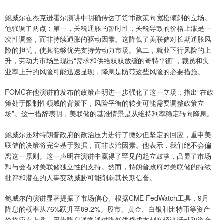
鲍威尔在杰克逊霍尔演讲中明确传达了货币政策向宽松倾斜的立场。
他强调了两点：第一，关税通胀的暂时性，关税导致的价格上涨是一
次性调整，而非持续通胀的驱动因素。这降低了美联储对长期通胀风
险的担忧，使其能够优先支持劳动力市场。第二，就业下行风险的上
升，劳动力市场呈现出“需求和供给双双放缓的奇特平衡”，裁员和失
业率上升的风险可能迅速显现，降息是防范这些风险的必要措施。
FOMC在他演讲前发布的政策声明进一步强化了这一立场，指出“在政
策处于限制性领域的背景下，风险平衡的转变可能需要调整政策立
场”。这一措辞表明，美联储的基准情景是从维持利率稳定转向降息。
鲍威尔还对特朗普政府的政治压力进行了微妙但坚定的回应，重申美
联储的决策将完全基于数据，而非政治因素。他表示，我们绝不会偏
离这一原则。这一声明在演讲中赢得了罕见的起立鼓掌，凸显了市场
和与会者对美联储独立性的支持。然而，特朗普政府对美联储的持续
批评和潜在的人事变动威胁可能削弱其长期信誉。
鲍威尔的演讲显著提振了市场信心。根据CME FedWatch工具，9月
降息的概率从76%跃升至89.2%。股市、黄金、白银和比特币等资产
价格应声上涨，因为降息通常通过降低借贷成本刺激经济活动和资产