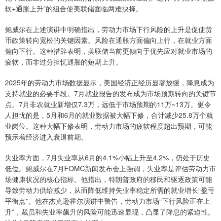
软+通胀上升”的组合使美联储面临两难抉择。
鲍威尔在上述演讲中明确指出，劳动力市场下行风险的上升是促使货
币政策转向宽松的关键因素。风险在通胀方面偏向上行，在就业方面
偏向下行。这种措辞表明，美联储当前更倾向于优先应对就业市场的
疲软，而非过分担忧通胀的短期上升。
2025年的劳动力市场数据显示，美国经济正经历显著放缓，降息成为
支持就业的必要手段。7月就业报告的发布成为市场预期转向的关键节
点。7月非农就业新增仅7.3万，远低于市场预期的11万~13万。更令
人担忧的是，5月和6月的就业数据被大幅下修，合计减少25.8万个就
业岗位。这种大幅下修表明，劳动力市场的疲软程度超出预期，可能
预示着经济进入衰退前期。
失业率方面，7月失业率从6月的4.1%小幅上升至4.2%，仍处于历史
低位。鲍威尔在7月FOMC新闻发布会上强调，失业率是评估劳动力市
场健康状况的核心指标。他指出，特朗普政府的移民和驱逐政策可能
导致劳动力供给减少，从而降低维持失业率稳定所需的就业增长“盈亏
平衡点”。他在杰克逊霍尔演讲中警告，劳动力市场“下行风险正在上
升”，裁员和失业率飙升的风险可能迅速显现，凸显了降息的紧迫性。