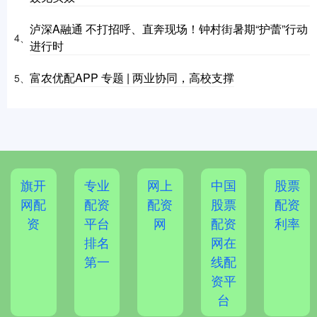
泸深A融通 不打招呼、直奔现场！钟村街暑期“护蕾”行动
4、
进行时
富农优配APP 专题 | 两业协同，高校支撑
5、
旗开
专业
网上
中国
股票
网配
配资
配资
股票
配资
资
平台
网
配资
利率
排名
网在
第一
线配
资平
台