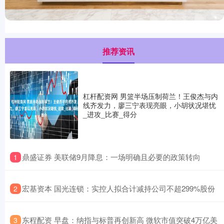
推荐资讯
杠杆配资网 男篮半场压制荷兰！王俊杰与内
线齐发力，廖三宁表现亮眼，小胡状况堪忧
_进攻_比赛_得分
​鼎盛证券 美联储9月降息：一场明确且必要的政策转向
1
​宏基资本 国光连锁：实控人拟合计减持公司不超299%股份
2
​东程配资 早盘：纳指与标普再创新高 微软市值突破4万亿美
3