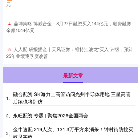
元
​鼎坤策略 博威合金：8月27日融资买入144亿元，融资融券
4
余额1044亿元
​人人配 研报掘金丨天风证券：维持江波龙“买入”评级，预计
5
25年业绩逐季度改善
最新文章
融合配资 SK海力士高管访问光州半导体用地 三星高管
1、
后续也将到访
永旺配资 专题 | 聚焦2026全国两会
2、
金牛速配 219人次、131.3万平方米消杀！钟村街防蚊灭
3、
蚊见实效