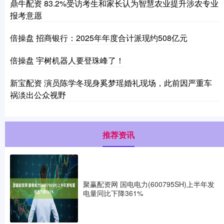
鼎牛配资 83.2%受访考生和家长认为智慧农业提升涉农专业
报考意愿
倍操盘 招商银行：2025年年度合计派现约508亿元
倍操盘 宇树机器人要登珠峰了！
新宝配资 演员陈学冬现身奚梦瑶婚礼现场，此前因严重车
祸淡出公众视野
推荐资讯
聚赢配资网 国电电力(600795SH)上半年发
电量同比下降361%