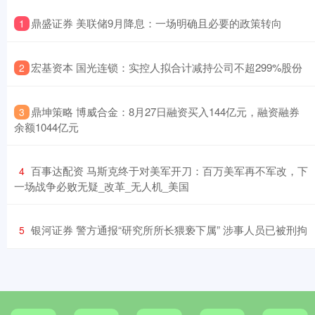
​鼎盛证券 美联储9月降息：一场明确且必要的政策转向
1
​宏基资本 国光连锁：实控人拟合计减持公司不超299%股份
2
​鼎坤策略 博威合金：8月27日融资买入144亿元，融资融券
3
余额1044亿元
​百事达配资 马斯克终于对美军开刀：百万美军再不军改，下
4
一场战争必败无疑_改革_无人机_美国
​银河证券 警方通报“研究所所长猥亵下属” 涉事人员已被刑拘
5