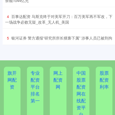
余额1044亿元
​百事达配资 马斯克终于对美军开刀：百万美军再不军改，下
4
一场战争必败无疑_改革_无人机_美国
​银河证券 警方通报“研究所所长猥亵下属” 涉事人员已被刑拘
5
旗开
专业
网上
中国
股票
网配
配资
配资
股票
配资
资
平台
网
配资
利率
排名
网在
第一
线配
资平
台